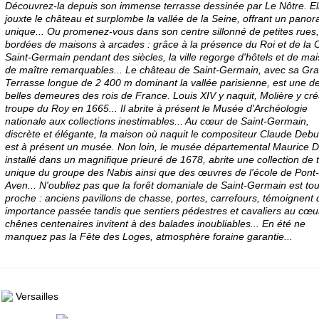
Découvrez-la depuis son immense terrasse dessinée par Le Nôtre. El
jouxte le château et surplombe la vallée de la Seine, offrant un pano
unique... Ou promenez-vous dans son centre sillonné de petites rues,
bordées de maisons à arcades : grâce à la présence du Roi et de la 
Saint-Germain pendant des siècles, la ville regorge d'hôtels et de ma
de maître remarquables... Le château de Saint-Germain, avec sa Gr
Terrasse longue de 2 400 m dominant la vallée parisienne, est une d
belles demeures des rois de France. Louis XIV y naquit, Molière y cré
troupe du Roy en 1665... Il abrite à présent le Musée d'Archéologie
nationale aux collections inestimables... Au cœur de Saint-Germain,
discrète et élégante, la maison où naquit le compositeur Claude Deb
est à présent un musée. Non loin, le musée départemental Maurice D
installé dans un magnifique prieuré de 1678, abrite une collection de t
unique du groupe des Nabis ainsi que des œuvres de l'école de Pont-
Aven... N'oubliez pas que la forêt domaniale de Saint-Germain est to
proche : anciens pavillons de chasse, portes, carrefours, témoignent
importance passée tandis que sentiers pédestres et cavaliers au cœu
chênes centenaires invitent à des balades inoubliables... En été ne
manquez pas la Fête des Loges, atmosphère foraine garantie...
Versailles