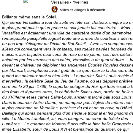
Versailles - Yvelines
Villes et villages à découvrir
Brillante même sans le Soleil...
Qui pense Versailles a tout de suite en tête son château, unique au 
le plus grand palais qu'un prince se soit jamais fait construire... Mais
Versailles est également une ville de caractère dotée d'un patrimoine
remarquable puisqu'elle logeait toute une armée de courtisans désir
ne pas trop s'éloigner de l'éclat du Roi-Soleil... Avec ses somptueuse
allées qui convergent vers le château, ses ruelles pavées bordées de 
maisons aux façades nuancées de rose ou de jaune, ses rues piéton
animées par les terrasses des cafés, Versailles a de quoi séduire... J
devant le château se déploient les anciennes Ecuries Royales dessin
par Mansart, somptueux avant-goût de ce que réserve la demeure du
quand les animaux sont si bien lotis... Le quartier Saint-Louis recèle 
merveilles : la célèbre Salle du Jeu de Paume, où les députés prêtère
serment le 20 juin 1789, le superbe potager du Roi, qui fournissait à l
des fruits et légumes rares, la cathédrale Saint-Louis, ornée de belles 
du XVIIIème et les carrés Saint-Louis, ancien marché bâti sous Louis 
Dans le quartier Notre-Dame, ne manquez pas l'église du même nom,
la plus ancienne de Versailles, paroisse du roi et de sa cour, ni l'Hôtel
Baillage qui abrita pendant plus d'un siècle le tribunal et les prisons d
ville. Le Musée Lambinet, lui, vous plongera au cœur du Siècle des
Lumières... Le quartier de Montreuil accueille la bien belle Orangerie
Mme Elisabeth, sœur de Louis XVI et bienfaitrice du quartier, ce qui