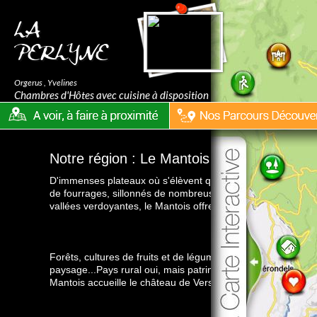
LA
PERLYNE
Orgerus
,
Yvelines
Chambres d'Hôtes avec cuisine à disposition
Notre région : Le Mantois
> Masquer l'
D'immenses plateaux où s'élèvent quelques buttes, tapissé
de fourrages, sillonnés de nombreuses rivières aux eaux mi
vallées verdoyantes, le Mantois offre un paysage plutôt rural
Forêts, cultures de fruits et de légumes et prairies d'élevag
paysage...Pays rural oui, mais patrimoine exceptionnel ! Ne
Mantois accueille le château de
Versailles
...