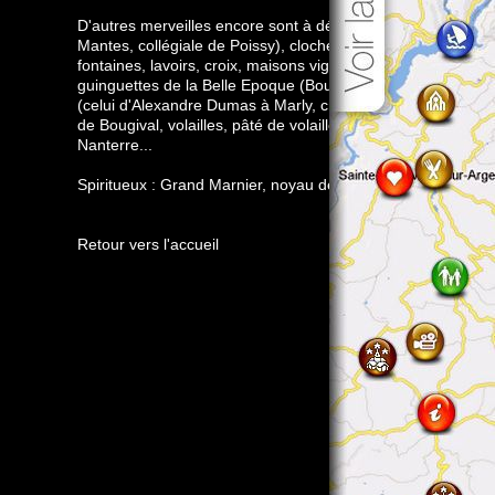
D'autres merveilles encore sont à découvrir : églises (super
Mantes, collégiale de
Poissy
), clochers romans, fermes typi
fontaines, lavoirs, croix, maisons vigneronnes, petites ville
guinguettes de la Belle Epoque (Bougival, Villennes, Médan..
(celui d'Alexandre Dumas à Marly, château de Médan, donj
de Bougival, volailles, pâté de volaille de Houdan, légumes, 
Nanterre...
Spiritueux : Grand Marnier, noyau de
Poissy
...
Retour vers l'accueil