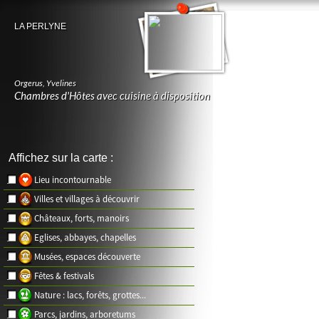
LA PERLYNE
Orgerus
,
Yvelines
Chambres d'Hôtes avec cuisine à disposition
Affichez sur la carte :
Lieu incontournable
Villes et villages à découvrir
Châteaux, forts, manoirs
Eglises, abbayes, chapelles
Musées, espaces découverte
Fêtes & festivals
Nature : lacs, forêts, grottes...
Parcs, jardins, arboretums