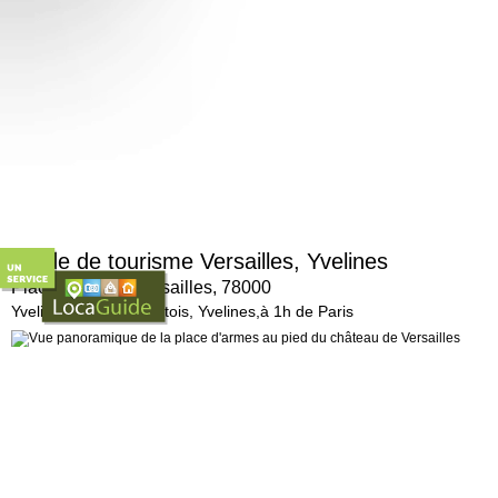
Guide de tourisme Versailles, Yvelines
Place d'Armes, Versailles, 78000
Yvelines (78), Le Mantois, Yvelines,à 1h de Paris
La place en bref...
Cette immense place fait face au château et est encadrée par les magnifiques
> Pour en savoir plus :
http://https://bienvenu ...
D'autres sites à découvrir dans notre guide touristique sur le même thème 'Archite
-
Maison de Jean Monnet, Bazoches-sur-Guyonne, 78490
-
Maison Louis Carré, Bazoches-sur-Guyonne, 78490